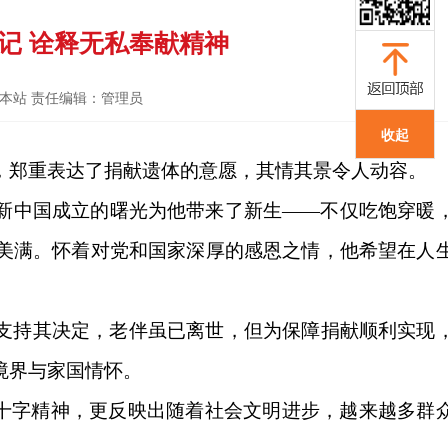
记 诠释无私奉献精神
源：本站 责任编辑：管理员
收起
，郑重表达了捐献遗体的意愿，其情其景令人动容。
新中国成立的曙光为他带来了新生
——
不仅吃饱穿暖
美满。怀着对党和国家深厚的感恩之情，他希望在人
支持其决定，老伴虽已离世，但为保障捐献顺利实现
境界与家国情怀。
十字精神，更反映出随着社会文明进步，越来越多群