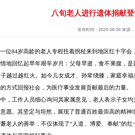
八旬老人进行遗体捐献登
发布时间：2025-08-26 来
，一位
84
岁高龄的老人专程拄着拐杖来到
地区红十字会
动情地回忆起早年艰辛岁月：父母早逝，食不果腹，是
日子越过越红火。如今儿女成才、孙辈绕膝，家庭幸福
体的方式回报社会，为医疗事业发展贡献最后的力量。
通中，工作人员细心询问
其
家属意见
，
老人表示子女均
确意愿。其坚定与坦然，展现了普通百姓最崇高的精神
耄耋老人的善举，不仅体现了
“
人道、博爱、奉献
”
的红