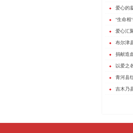
爱心的
“生命相
爱心汇
布尔津
捐献造
以爱之
青河县
吉木乃