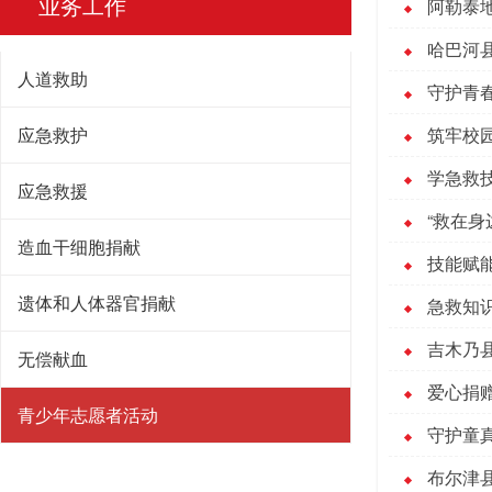
业务工作
阿勒泰
哈巴河
人道救助
守护青
应急救护
筑牢校
学急救
应急救援
“救在
造血干细胞捐献
技能赋
遗体和人体器官捐献
急救知
吉木乃
无偿献血
爱心捐
青少年志愿者活动
守护童
布尔津