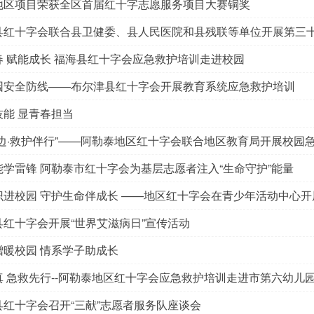
地区项目荣获全区首届红十字志愿服务项目大赛铜奖
县红十字会联合县卫健委、县人民医院和县残联等单位开展第三
春 赋能成长 福海县红十字会应急救护培训走进校园
园安全防线——布尔津县红十字会开展教育系统应急救护培训
技能 显青春担当
身边·救护伴行”——阿勒泰地区红十字会联合地区教育局开展校园
能学雷锋 阿勒泰市红十字会为基层志愿者注入“生命守护”能量
识进校园 守护生命伴成长 ——地区红十字会在青少年活动中心
县红十字会开展“世界艾滋病日”宣传活动
赠暖校园 情系学子助成长
真 急救先行--阿勒泰地区红十字会应急救护培训走进市第六幼儿
县红十字会召开“三献”志愿者服务队座谈会