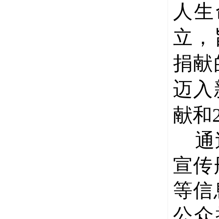
人生
立，
捐献
迈入
献和
通
宣传
等信
公众