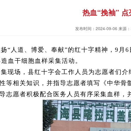
热血“挽袖” 
发布时间：2024-09-06 来
弘扬“人道、博爱、奉献”的红十字精神，
9
月
6
4年造血干细胞血样采集活动。
采集现场，
县
红十字会工作人员为志愿者们介
性等相关知识
，
并
指导志愿者填写《中华骨
导志愿者积极配合医务人员有序采集血样，