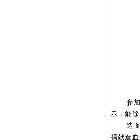
参
示，能够
造
捐献造血