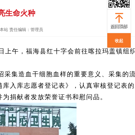
点亮生命火种
源：本站 责任编辑：管理员
收起
日上午，
福海县
红十字会
前往喀拉玛盖镇
组
绍采集造血干细胞血样的重要意义、采集的
髓库入库志愿者登记表》，认真审核登记表的
并为捐献者发放荣誉证书和慰问品。