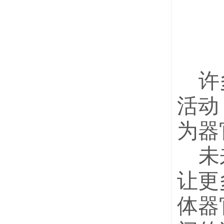
许
活动
为器
未
让更
体
器