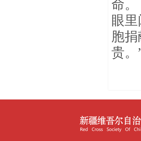
命。
眼里
胞捐
贵。