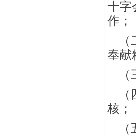
十字
作；
（
奉献
（
（
核；
（