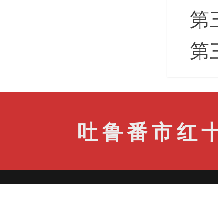
第
第
吐鲁番市红