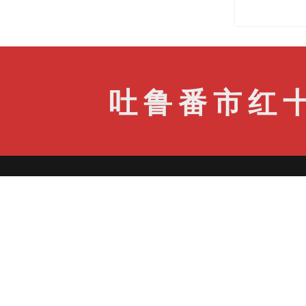
吐鲁番市红