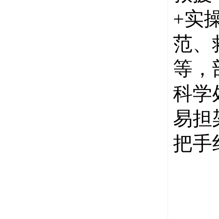
+实
范、
等，
科学
易担
把手