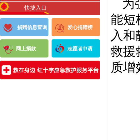
为
快捷入口
能短
捐赠信息查询
爱心捐赠榜
入和
救援
网上捐款
志愿者申请
质增