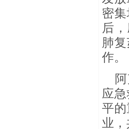
密集
后，
肺复
作。
阿
应急
平的
业，