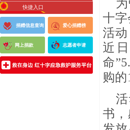
为
快捷入口
十字
捐赠信息查询
爱心捐赠榜
活动
近日
网上捐款
志愿者申请
命”
购的
活
书，
发放