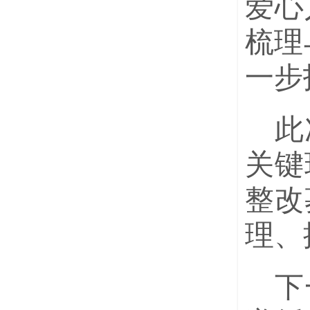
爱心
梳理
一步
此
关键
整改
理、
下