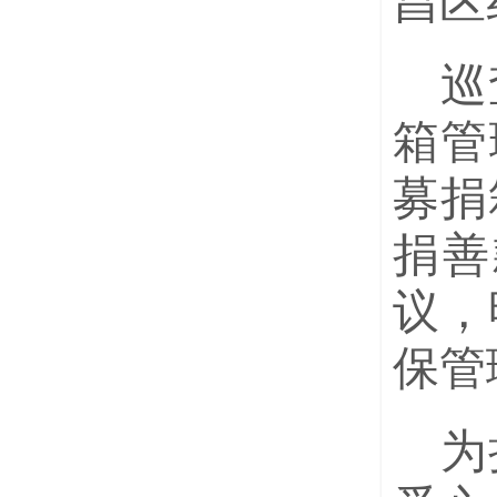
昌区
巡
箱管
募捐
捐善
议，
保管
为